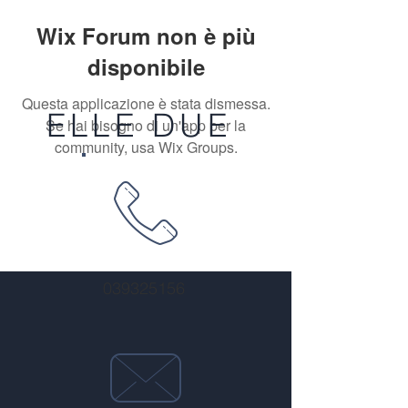
Wix Forum non è più
disponibile
Questa applicazione è stata dismessa.
ELLE DUE
Se hai bisogno di un'app per la
community, usa Wix Groups.
039325156