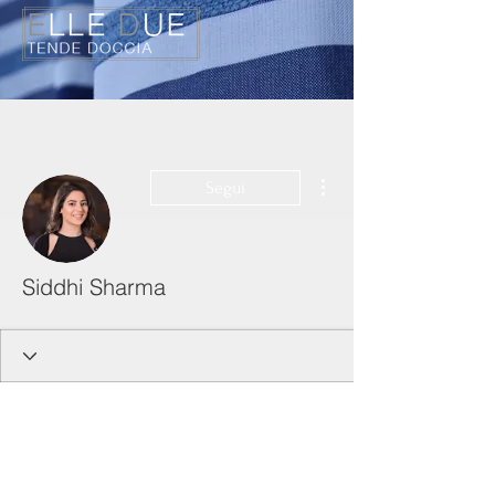
Altre azioni
Segui
Siddhi Sharma