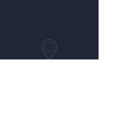
acquisti@lzanotti.it
Via Luigi Meraviglia 7,
Monza (MB)
Seguici sui social