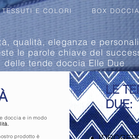
TESSUTI E COLORI
BOX DOCCIA
tà, qualità, eleganza e personal
ste le parole chiave del succes
delle tende doccia Elle Due
LE T
À
DUE:
te doccia e in modo
ità.
IDROREP
nostro prodotto è