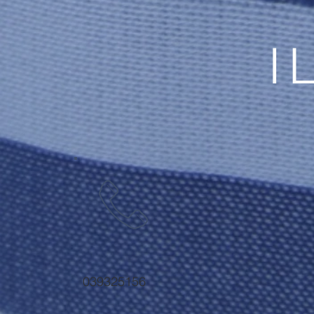
I
039325156