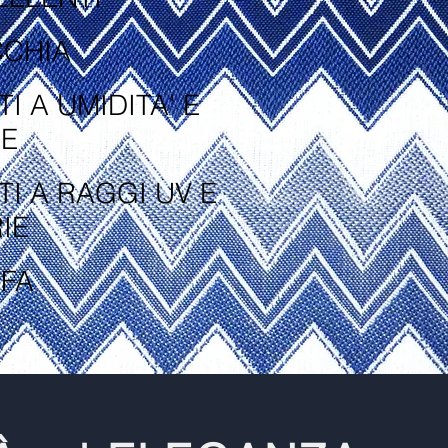
CCHIA
I A UMIDITA' E
NE
TI A RAGGI UV E
IE
FFA