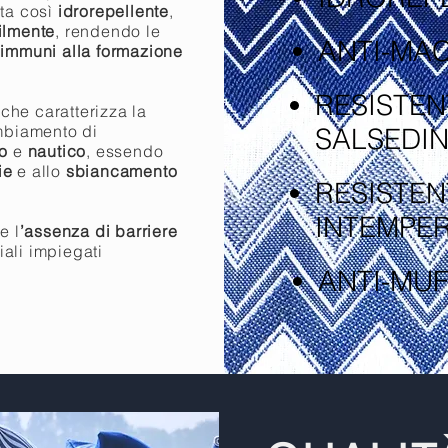
lta così
idrorepellente
,
cilmente
, rendendo le
ANTI-MA
immuni alla formazione
RESISTENT
a
che caratterizza la
mbiamento di
SALSEDI
o
e
nautico
, essendo
rie
e allo
sbiancamento
RESISTEN
INTEMPER
e l
’assenza di barriere
iali impiegati
ANTI-MU