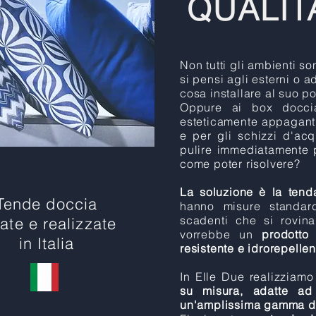
QUALIT
Non tutti gli ambienti so
si pensi agli esterni o 
cosa installare al suo p
Oppure ai box doccia
esteticamente appaganti
e per gli schizzi d'ac
pulire immediatamente p
come poter risolvere?
La soluzione è la tend
Tende doccia
hanno misure standardi
scadenti che si rovina
ate e realizzate
vorrebbe un
prodotto 
in Italia
resistente e idrorepelle
In Elle Due realizziamo
su misura, adatte ad
un'amplissima gamma di 