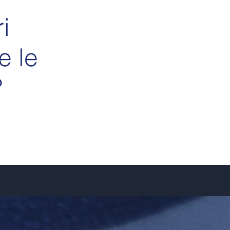
i
e le
?