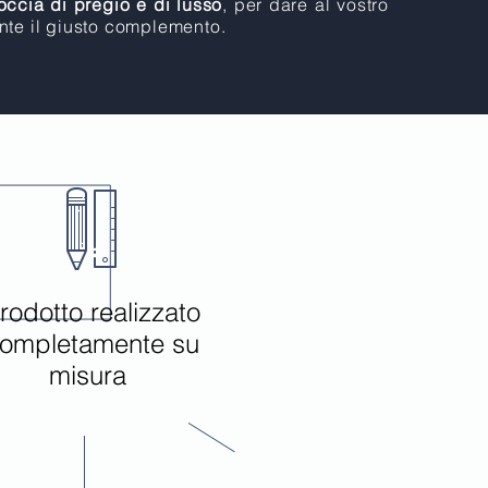
occia di pregio e di lusso
, per dare al vostro
nte il giusto complemento.
rodotto realizzato
ompletamente su
misura