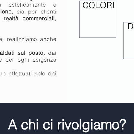
COLORI
ni esteticamente e
ione,
sia per clienti
a,
realtà commerciali,
D
e, realizziamo anche
aldati sul posto,
dai
te per ogni esigenza
o effettuati solo dai
A chi ci rivolgiamo?