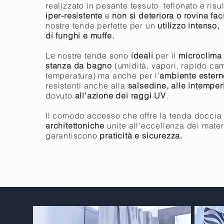
realizzato in pesante tessuto teflonato e risu
iper-resistente
e
non si deteriora o rovina fa
nostre tende perfette per un
utilizzo intenso,
di funghi e muffe.
Le nostre tende sono
ideali
per il
microclim
stanza da bagno
(umidità, vapori, rapido ca
temperatura) ma anche per l'
ambiente estern
resistenti anche alla
salsedine, alle intempe
dovuto
all'azione dei raggi UV
.
Il comodo accesso che offre la tenda doccia 
architettoniche
unite all'eccellenza dei mater
garantiscono
praticità e sicurezza.